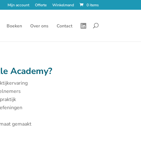
Mijn account
Offerte
Winkelmand
0 items
Boeken
Over ons
Contact
le Academy?
ktijkervaring
eelnemers
praktijk
oefeningen
p maat gemaakt