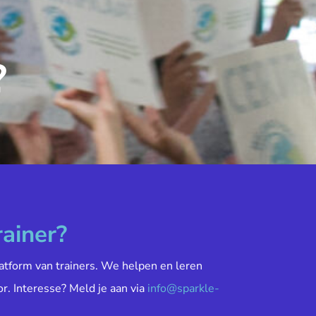
?
rainer?
atform van trainers. We helpen en leren
or. Interesse? Meld je aan via
info@sparkle-