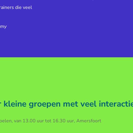
ainers die veel
emy
kleine groepen met veel interacti
len, van 13.00 uur tot 16.30 uur, Amersfoort