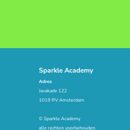
Sparkle Academy
Adres
Javakade 122
1019 RV Amsterdam
© Sparkle Academy
alle rechten voorbehouden