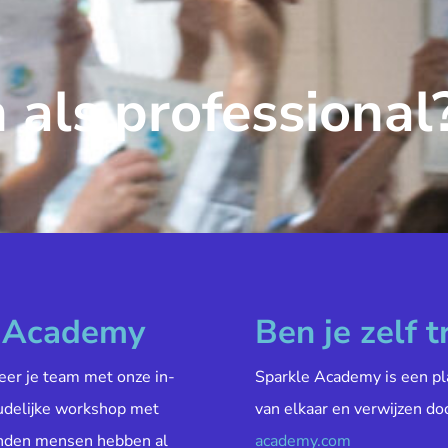
 als professional
e Academy
Ben je zelf t
veer je team met onze in-
Sparkle Academy is een pl
oudelijke workshop met
van elkaar en verwijzen do
enden mensen hebben al
academy.com