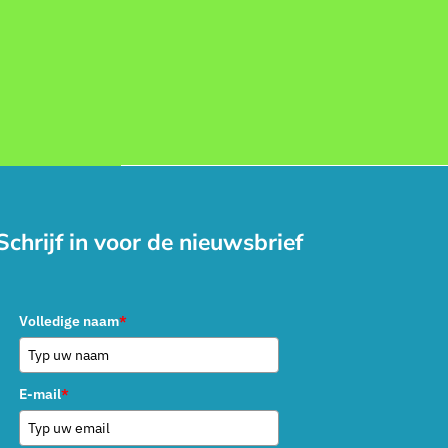
Schrijf in voor de nieuwsbrief
Volledige naam
*
E-mail
*