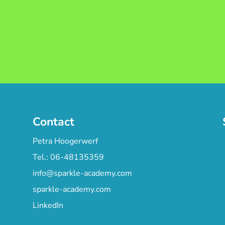
Contact
Petra Hoogerwerf
Tel.: 06-48135359
info@sparkle-academy.com
sparkle-academy.com
LinkedIn