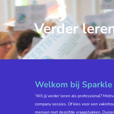
Verder leren
Welkom bij Sparkl
‘Wil jij verder leren als professional? Moti
company sessies. Of kies voor een vakinh
mensen met dezelfde vraagstukken. Duiz