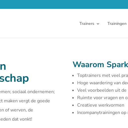
Trainers
Trainingen
en
Waarom Spark
rschap
Toptrainers met veel pra
Hoge waardering van d
Veel voorbeelden uit de 
emen; sociaal ondernemen;
Ruimte voor vragen en 
act maken vergt de goede
Creatieve werkvormen
en of werven, de
Incompanytrainingen o
smeden dat vonkt!