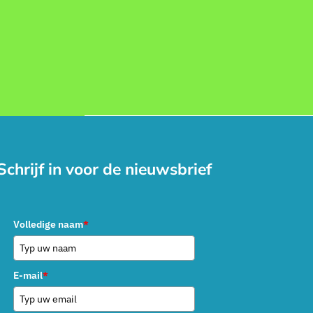
Schrijf in voor de nieuwsbrief
Volledige naam
*
E-mail
*