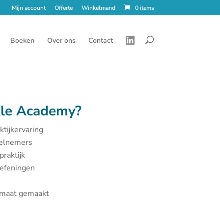
Mijn account
Offerte
Winkelmand
0 items
Boeken
Over ons
Contact
le Academy?
ktijkervaring
eelnemers
praktijk
oefeningen
p maat gemaakt