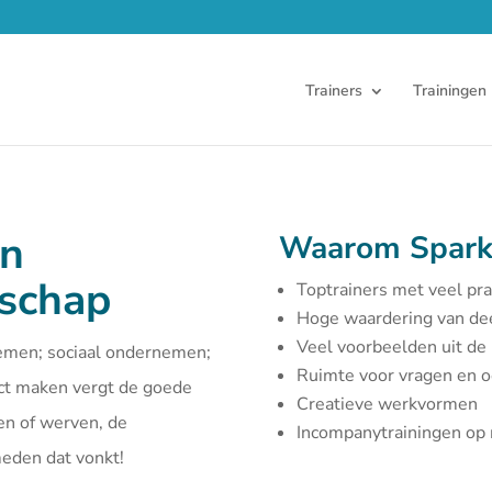
Trainers
Trainingen
en
Waarom Spark
rschap
Toptrainers met veel pra
Hoge waardering van d
Veel voorbeelden uit de 
emen; sociaal ondernemen;
Ruimte voor vragen en 
act maken vergt de goede
Creatieve werkvormen
en of werven, de
Incompanytrainingen o
smeden dat vonkt!