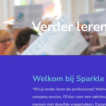
Verder leren
Welkom bij Sparkl
‘Wil jij verder leren als professional? Moti
company sessies. Of kies voor een vakinh
mensen met dezelfde vraagstukken. Duiz