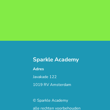
Sparkle Academy
Adres
Javakade 122
1019 RV Amsterdam
© Sparkle Academy
alle rechten voorbehouden