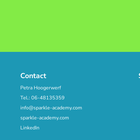
Contact
Petra Hoogerwerf
Tel.: 06-48135359
info@sparkle-academy.com
sparkle-academy.com
LinkedIn