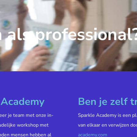
 als professional
e Academy
Ben je zelf t
veer je team met onze in-
Sparkle Academy is een pl
oudelijke workshop met
van elkaar en verwijzen do
enden mensen hebben al
academy.com