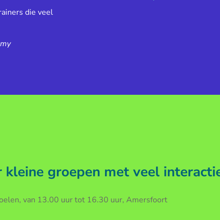
ainers die veel
emy
kleine groepen met veel interacti
len, van 13.00 uur tot 16.30 uur, Amersfoort