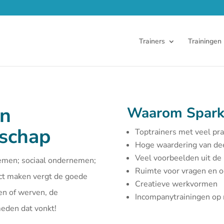
Trainers
Trainingen
en
Waarom Spark
rschap
Toptrainers met veel pra
Hoge waardering van d
Veel voorbeelden uit de 
emen; sociaal ondernemen;
Ruimte voor vragen en 
act maken vergt de goede
Creatieve werkvormen
en of werven, de
Incompanytrainingen o
smeden dat vonkt!