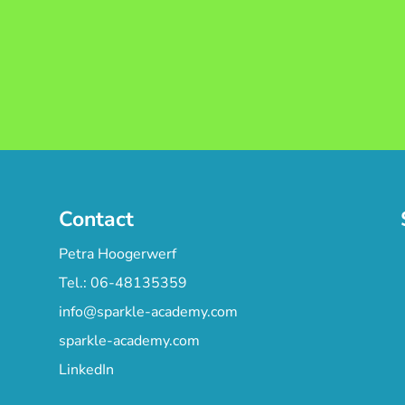
Contact
Petra Hoogerwerf
Tel.: 06-48135359
info@sparkle-academy.com
sparkle-academy.com
LinkedIn