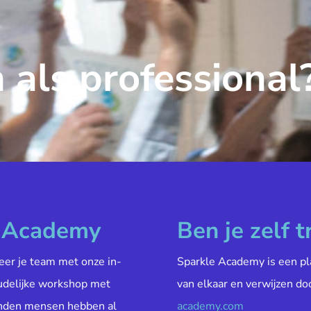
 als professional
e Academy
Ben je zelf t
veer je team met onze in-
Sparkle Academy is een pl
oudelijke workshop met
van elkaar en verwijzen do
enden mensen hebben al
academy.com