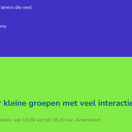
ainers die veel
emy
kleine groepen met veel interacti
len, van 13.00 uur tot 16.30 uur, Amersfoort