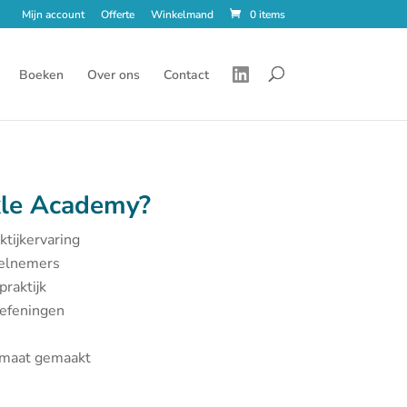
Mijn account
Offerte
Winkelmand
0 items
Boeken
Over ons
Contact
le Academy?
ktijkervaring
eelnemers
praktijk
oefeningen
p maat gemaakt