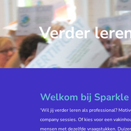
Verder leren
Welkom bij Sparkl
‘Wil jij verder leren als professional? Moti
company sessies. Of kies voor een vakinh
mensen met dezelfde vraagstukken. Duiz