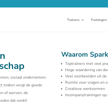
Trainers
Trainingen
en
Waarom Spark
rschap
Toptrainers met veel pra
Hoge waardering van d
Veel voorbeelden uit de 
emen; sociaal ondernemen;
Ruimte voor vragen en 
act maken vergt de goede
Creatieve werkvormen
en of werven, de
Incompanytrainingen o
smeden dat vonkt!