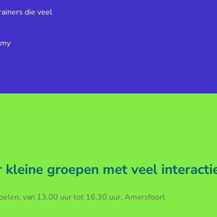
ainers die veel
emy
kleine groepen met veel interacti
len, van 13.00 uur tot 16.30 uur, Amersfoort