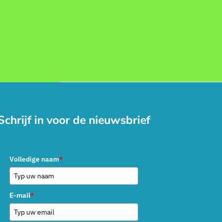
Schrijf in voor de nieuwsbrief
Volledige naam
*
E-mail
*