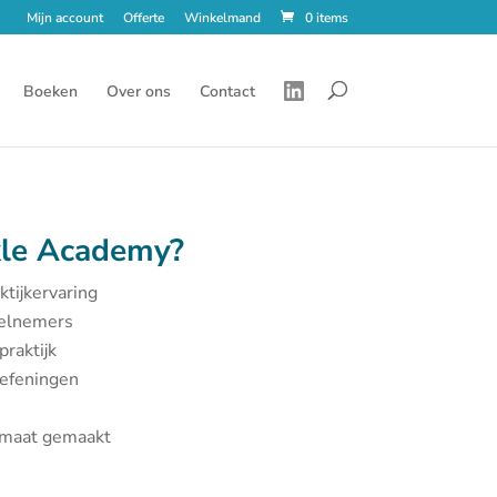
Mijn account
Offerte
Winkelmand
0 items
Boeken
Over ons
Contact
le Academy?
ktijkervaring
eelnemers
praktijk
oefeningen
p maat gemaakt