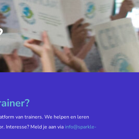
?
rainer?
atform van trainers. We helpen en leren
or. Interesse? Meld je aan via
info@sparkle-