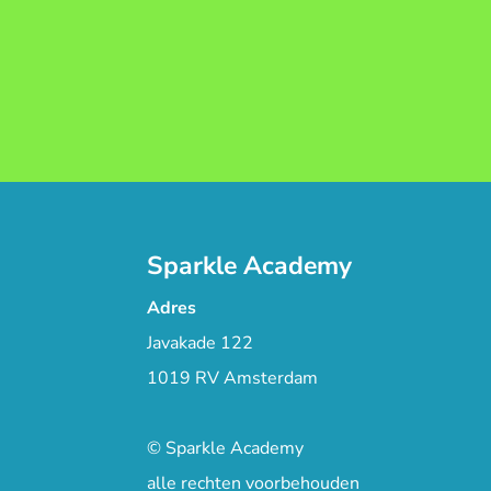
Sparkle Academy
Adres
Javakade 122
1019 RV Amsterdam
© Sparkle Academy
alle rechten voorbehouden