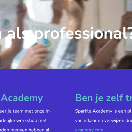
 als professional
e Academy
Ben je zelf t
veer je team met onze in-
Sparkle Academy is een pl
oudelijke workshop met
van elkaar en verwijzen do
enden mensen hebben al
academy.com