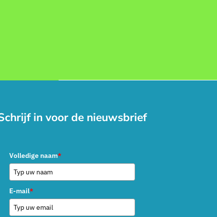
Schrijf in voor de nieuwsbrief
Volledige naam
*
E-mail
*