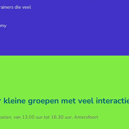
ainers die veel
emy
kleine groepen met veel interacti
len, van 13.00 uur tot 16.30 uur, Amersfoort