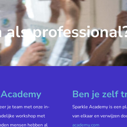
 als professional
e Academy
Ben je zelf t
veer je team met onze in-
Sparkle Academy is een pl
oudelijke workshop met
van elkaar en verwijzen do
enden mensen hebben al
academy.com