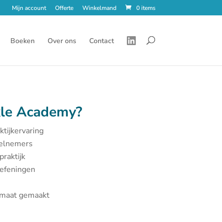
Mijn account
Offerte
Winkelmand
0 items
Boeken
Over ons
Contact
le Academy?
ktijkervaring
eelnemers
praktijk
oefeningen
p maat gemaakt