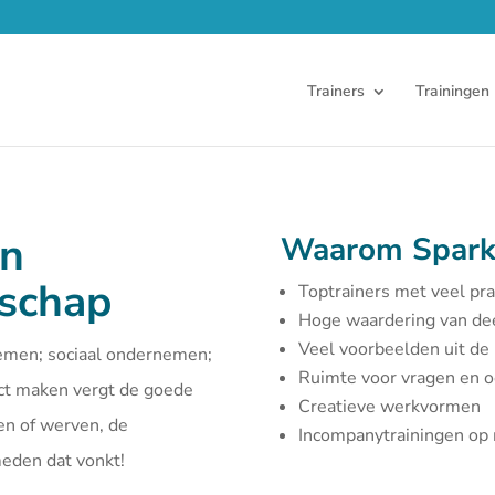
Trainers
Trainingen
en
Waarom Spark
rschap
Toptrainers met veel pra
Hoge waardering van d
Veel voorbeelden uit de 
emen; sociaal ondernemen;
Ruimte voor vragen en 
act maken vergt de goede
Creatieve werkvormen
en of werven, de
Incompanytrainingen o
smeden dat vonkt!