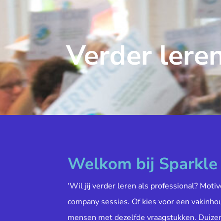
Verder leren
Welkom bij Sparkl
‘Wil jij verder leren als professional? Moti
company sessies. Of kies voor een vakinh
mensen met dezelfde vraagstukken. Duiz