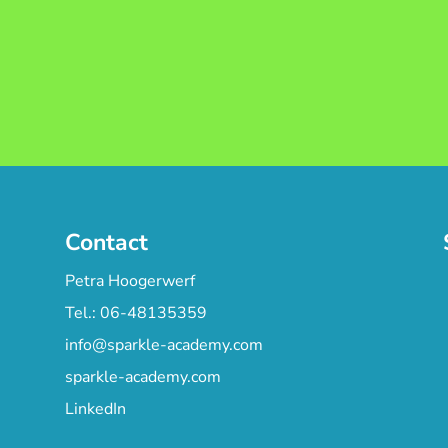
Contact
Petra Hoogerwerf
Tel.: 06-48135359
info@sparkle-academy.com
sparkle-academy.com
LinkedIn