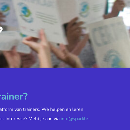
?
rainer?
atform van trainers. We helpen en leren
or. Interesse? Meld je aan via
info@sparkle-