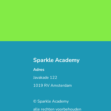
Sparkle Academy
Adres
Javakade 122
1019 RV Amsterdam
© Sparkle Academy
alle rechten voorbehouden