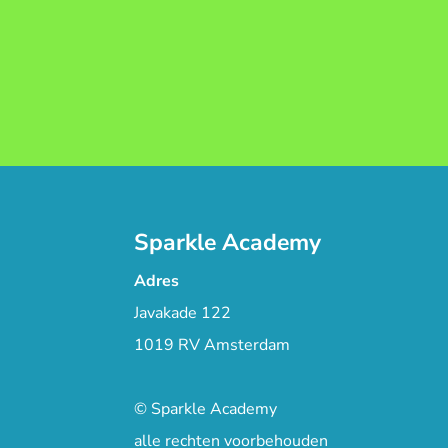
Sparkle Academy
Adres
Javakade 122
1019 RV Amsterdam
© Sparkle Academy
alle rechten voorbehouden