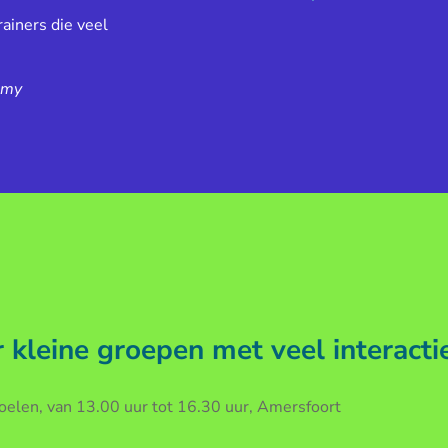
ainers die veel
emy
kleine groepen met veel interacti
len, van 13.00 uur tot 16.30 uur, Amersfoort