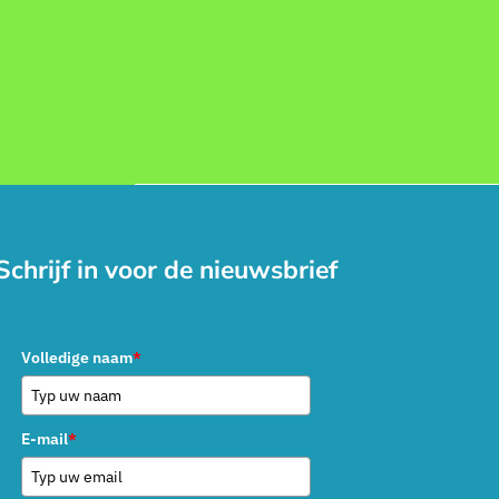
Schrijf in voor de nieuwsbrief
Volledige naam
*
E-mail
*