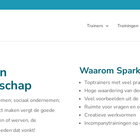
Trainers
Trainingen
en
Waarom Spark
rschap
Toptrainers met veel pra
Hoge waardering van d
Veel voorbeelden uit de 
emen; sociaal ondernemen;
Ruimte voor vragen en 
act maken vergt de goede
Creatieve werkvormen
en of werven, de
Incompanytrainingen o
smeden dat vonkt!