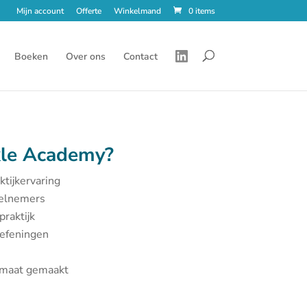
Mijn account
Offerte
Winkelmand
0 items
Boeken
Over ons
Contact
le Academy?
ktijkervaring
eelnemers
praktijk
oefeningen
p maat gemaakt