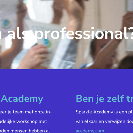
 als professional
e Academy
Ben je zelf t
veer je team met onze in-
Sparkle Academy is een pl
oudelijke workshop met
van elkaar en verwijzen do
enden mensen hebben al
academy.com