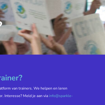
?
rainer?
atform van trainers. We helpen en leren
or. Interesse? Meld je aan via
info@sparkle-