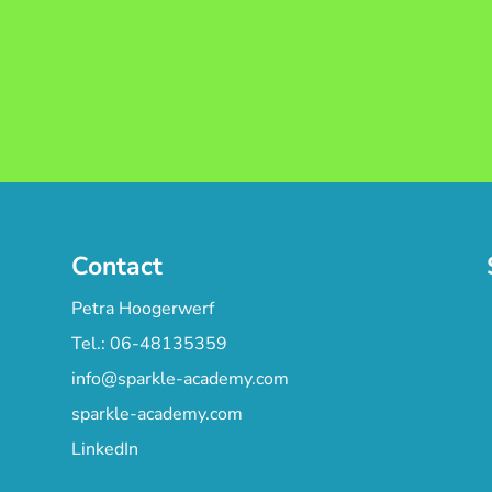
Contact
Petra Hoogerwerf
Tel.: 06-48135359
info@sparkle-academy.com
sparkle-academy.com
LinkedIn