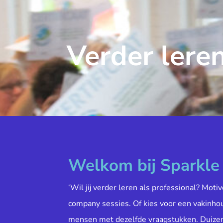
Verder leren
Welkom bij Sparkl
‘Wil jij verder leren als professional? Moti
company sessies. Of kies voor een vakinh
mensen met dezelfde vraagstukken. Duiz