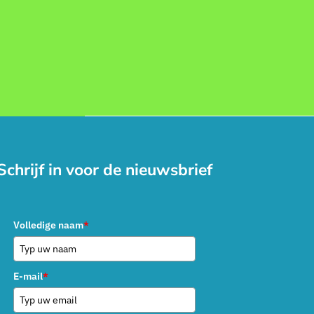
Schrijf in voor de nieuwsbrief
Volledige naam
*
E-mail
*