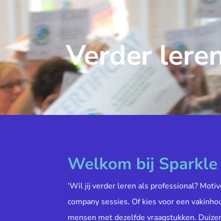
Verder leren
Welkom bij Sparkl
‘Wil jij verder leren als professional? Moti
company sessies. Of kies voor een vakinh
mensen met dezelfde vraagstukken. Duiz