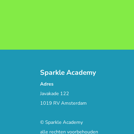
Sparkle Academy
Adres
Javakade 122
1019 RV Amsterdam
© Sparkle Academy
alle rechten voorbehouden