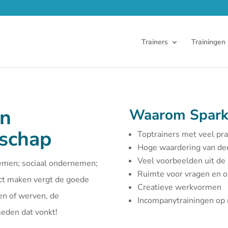
Trainers
Trainingen
en
Waarom Spark
rschap
Toptrainers met veel pra
Hoge waardering van d
Veel voorbeelden uit de 
emen; sociaal ondernemen;
Ruimte voor vragen en 
act maken vergt de goede
Creatieve werkvormen
en of werven, de
Incompanytrainingen o
smeden dat vonkt!