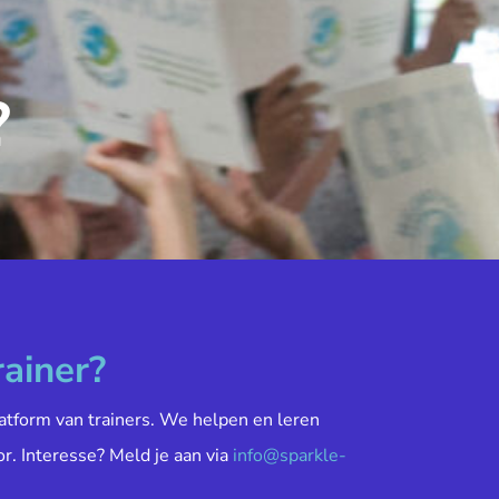
?
rainer?
atform van trainers. We helpen en leren
or. Interesse? Meld je aan via
info@sparkle-