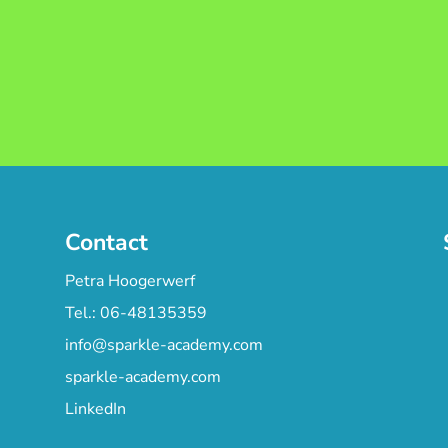
Contact
Petra Hoogerwerf
Tel.: 06-48135359
info@sparkle-academy.com
sparkle-academy.com
LinkedIn