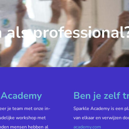
 als professional
e Academy
Ben je zelf t
veer je team met onze in-
Sparkle Academy is een pl
oudelijke workshop met
van elkaar en verwijzen do
enden mensen hebben al
academy.com