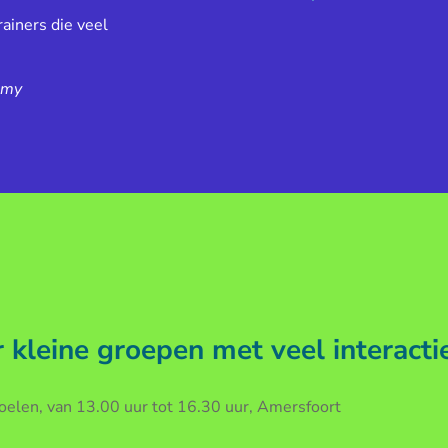
ainers die veel
emy
kleine groepen met veel interacti
len, van 13.00 uur tot 16.30 uur, Amersfoort