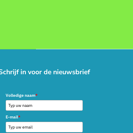
Schrijf in voor de nieuwsbrief
Volledige naam
*
E-mail
*