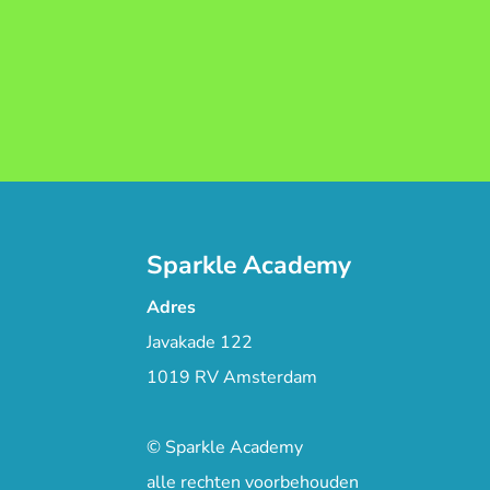
Sparkle Academy
Adres
Javakade 122
1019 RV Amsterdam
© Sparkle Academy
alle rechten voorbehouden