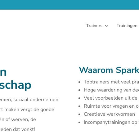
Trainers
Trainingen
en
Waarom Spark
rschap
Toptrainers met veel pra
Hoge waardering van d
Veel voorbeelden uit de 
emen; sociaal ondernemen;
Ruimte voor vragen en 
act maken vergt de goede
Creatieve werkvormen
en of werven, de
Incompanytrainingen o
smeden dat vonkt!