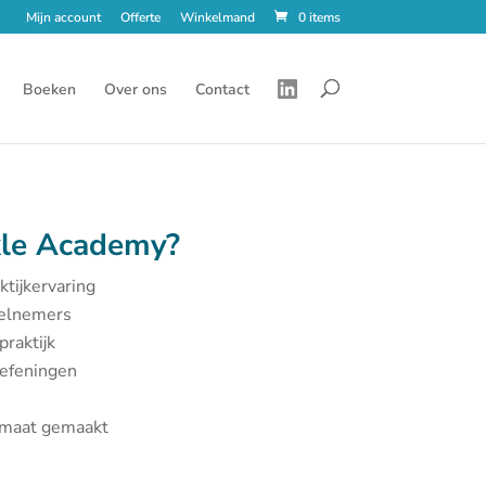
Mijn account
Offerte
Winkelmand
0 items
Boeken
Over ons
Contact
le Academy?
ktijkervaring
eelnemers
praktijk
oefeningen
p maat gemaakt