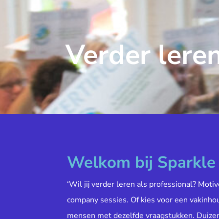
Verder leren
Welkom bij Sparkl
‘Wil jij verder leren als professional? Moti
company sessies. Of kies voor een vakinh
mensen met dezelfde vraagstukken. Duiz