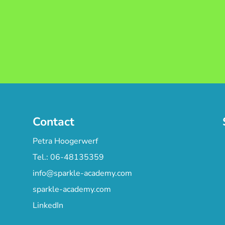
Contact
Petra Hoogerwerf
Tel.: 06-48135359
info@sparkle-academy.com
sparkle-academy.com
LinkedIn