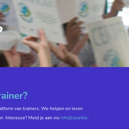
?
rainer?
atform van trainers. We helpen en leren
or. Interesse? Meld je aan via
info@sparkle-