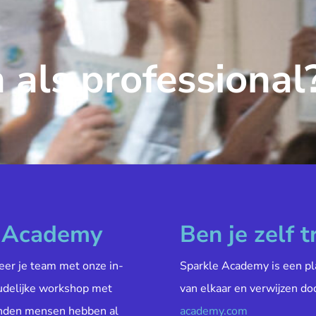
 als professional
e Academy
Ben je zelf t
veer je team met onze in-
Sparkle Academy is een pl
oudelijke workshop met
van elkaar en verwijzen do
enden mensen hebben al
academy.com