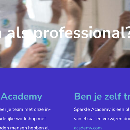
 als professional
e Academy
Ben je zelf t
veer je team met onze in-
Sparkle Academy is een pl
oudelijke workshop met
van elkaar en verwijzen do
enden mensen hebben al
academy.com