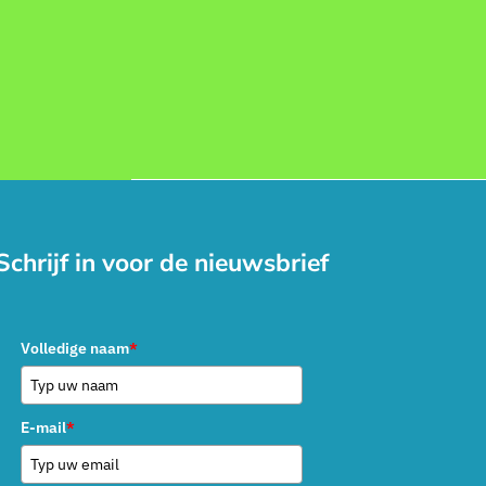
Schrijf in voor de nieuwsbrief
Volledige naam
*
E-mail
*