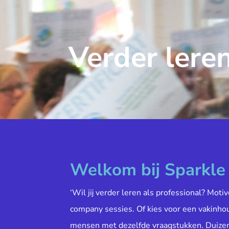
Verder leren
Welkom bij Sparkl
‘Wil jij verder leren als professional? Moti
company sessies. Of kies voor een vakinh
mensen met dezelfde vraagstukken. Duiz