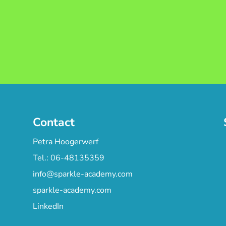
Contact
Petra Hoogerwerf
Tel.: 06-48135359
info@sparkle-academy.com
sparkle-academy.com
LinkedIn