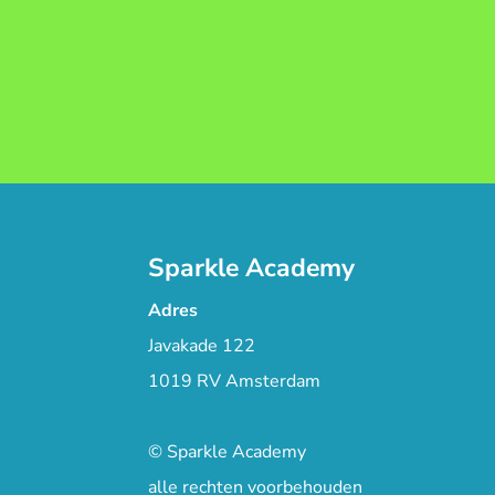
Sparkle Academy
Adres
Javakade 122
1019 RV Amsterdam
© Sparkle Academy
alle rechten voorbehouden