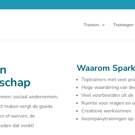
Trainers
Trainingen
en
Waarom Spark
rschap
Toptrainers met veel pra
Hoge waardering van d
Veel voorbeelden uit de 
emen; sociaal ondernemen;
Ruimte voor vragen en 
act maken vergt de goede
Creatieve werkvormen
en of werven, de
Incompanytrainingen o
smeden dat vonkt!