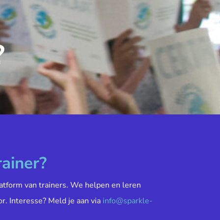
?
rainer?
atform van trainers. We helpen en leren
or. Interesse? Meld je aan via
info@sparkle-