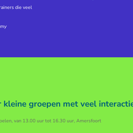
ainers die veel
emy
kleine groepen met veel interacti
len, van 13.00 uur tot 16.30 uur, Amersfoort