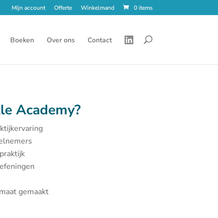
Mijn account
Offerte
Winkelmand
0 items
Boeken
Over ons
Contact
le Academy?
ktijkervaring
eelnemers
praktijk
oefeningen
p maat gemaakt