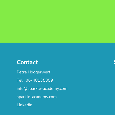
Contact
Petra Hoogerwerf
Tel.: 06-48135359
info@sparkle-academy.com
sparkle-academy.com
LinkedIn