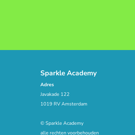
Sparkle Academy
Adres
Javakade 122
1019 RV Amsterdam
© Sparkle Academy
alle rechten voorbehouden