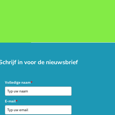
Schrijf in voor de nieuwsbrief
Volledige naam
*
E-mail
*