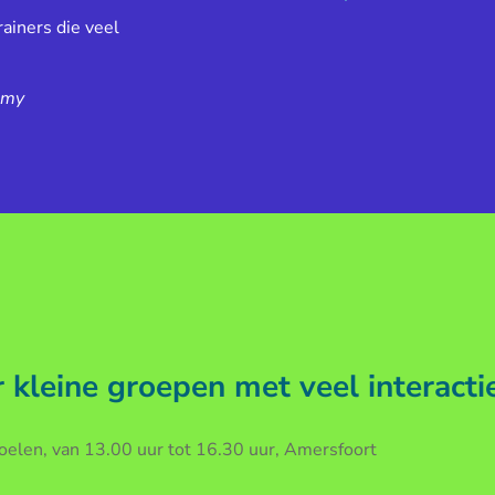
ainers die veel
emy
kleine groepen met veel interacti
len, van 13.00 uur tot 16.30 uur, Amersfoort