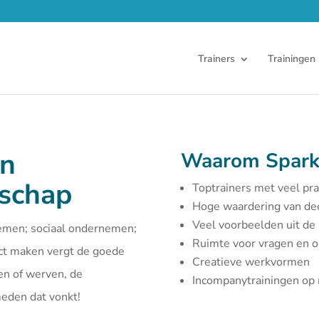
Trainers
Trainingen
en
Waarom Spark
rschap
Toptrainers met veel pra
Hoge waardering van d
Veel voorbeelden uit de 
emen; sociaal ondernemen;
Ruimte voor vragen en 
act maken vergt de goede
Creatieve werkvormen
en of werven, de
Incompanytrainingen o
smeden dat vonkt!