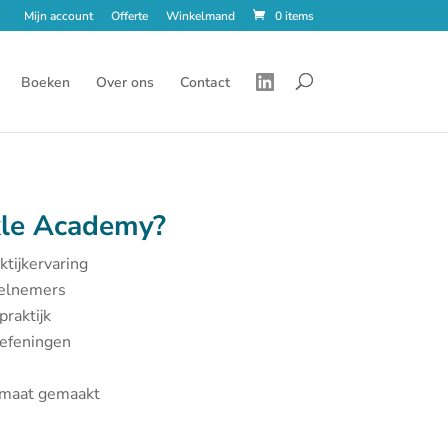
Mijn account
Offerte
Winkelmand
0 items
Boeken
Over ons
Contact
le Academy?
ktijkervaring
eelnemers
praktijk
oefeningen
p maat gemaakt