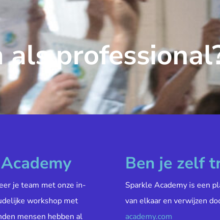
 als professional
e Academy
Ben je zelf t
veer je team met onze in-
Sparkle Academy is een pl
oudelijke workshop met
van elkaar en verwijzen do
enden mensen hebben al
academy.com