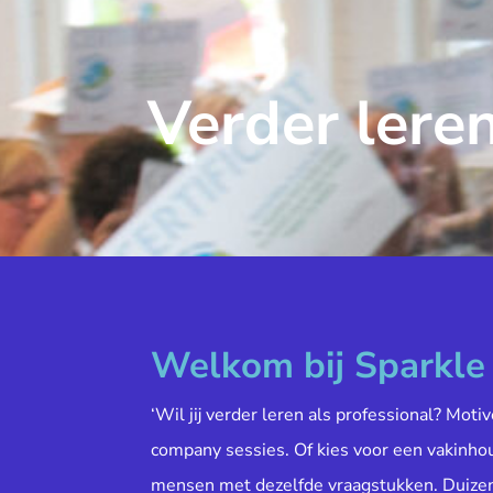
Verder leren
Welkom bij Sparkl
‘Wil jij verder leren als professional? Moti
company sessies. Of kies voor een vakinh
mensen met dezelfde vraagstukken. Duiz