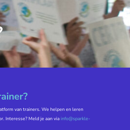
?
rainer?
atform van trainers. We helpen en leren
or. Interesse? Meld je aan via
info@sparkle-