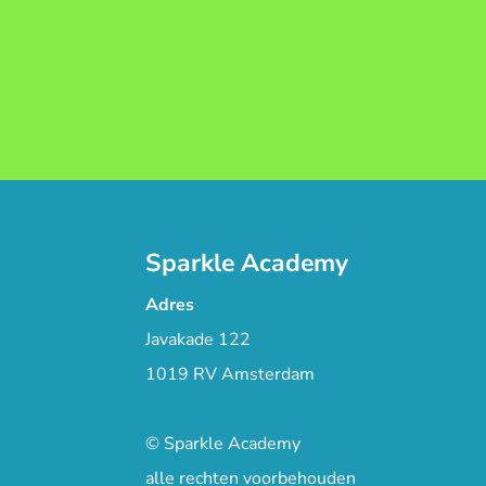
Sparkle Academy
Adres
Javakade 122
1019 RV Amsterdam
© Sparkle Academy
alle rechten voorbehouden