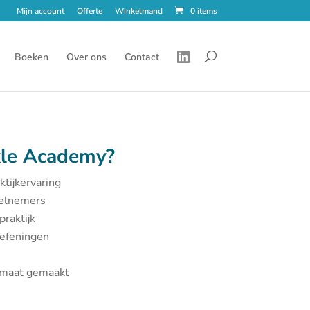
Mijn account
Offerte
Winkelmand
0 items
Boeken
Over ons
Contact
le Academy?
ktijkervaring
eelnemers
praktijk
oefeningen
p maat gemaakt