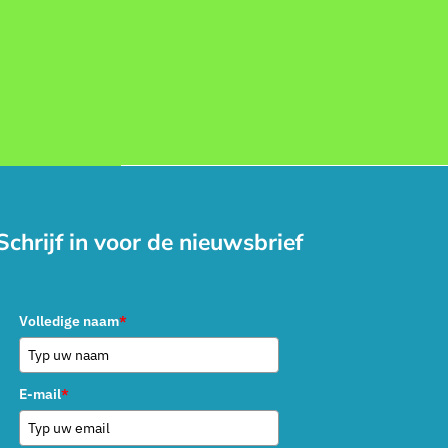
Schrijf in voor de nieuwsbrief
Volledige naam
*
E-mail
*