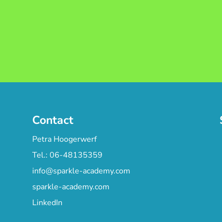
Contact
Petra Hoogerwerf
Tel.: 06-48135359
info@sparkle-academy.com
sparkle-academy.com
LinkedIn