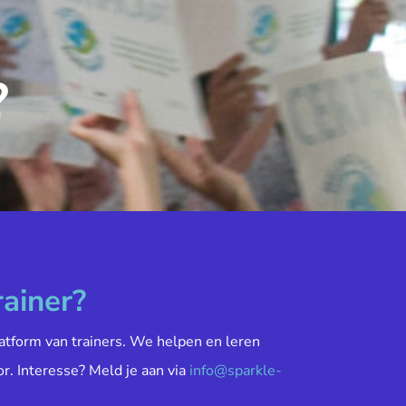
?
rainer?
atform van trainers. We helpen en leren
or. Interesse? Meld je aan via
info@sparkle-