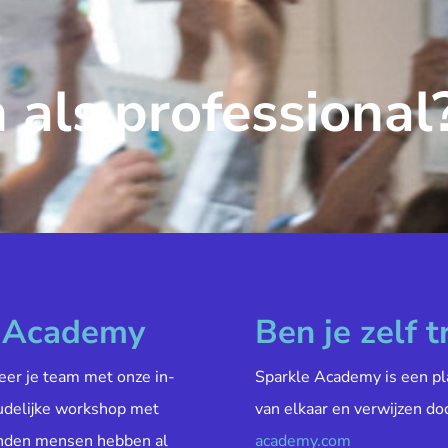
 als professional
e Academy
Ben je zelf t
veer je team met onze in-
Sparkle Academy is een pl
oudelijke workshop met
van elkaar en verwijzen do
enden mensen hebben al
academy.com