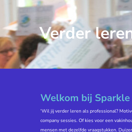
Verder leren
Welkom bij Sparkl
‘Wil jij verder leren als professional? Moti
company sessies. Of kies voor een vakinh
mensen met dezelfde vraagstukken. Duiz