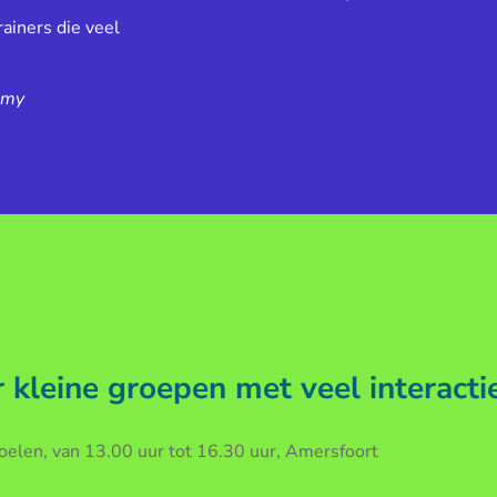
ainers die veel
emy
kleine groepen met veel interacti
len, van 13.00 uur tot 16.30 uur, Amersfoort