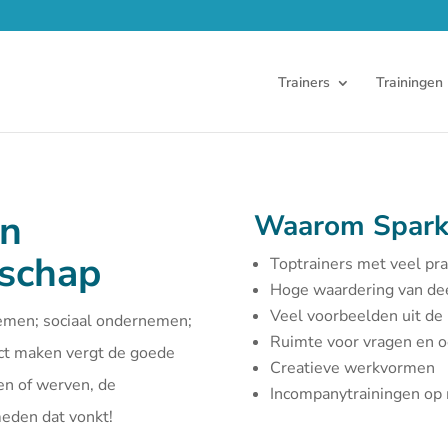
Trainers
Trainingen
en
Waarom Spark
rschap
Toptrainers met veel pra
Hoge waardering van d
Veel voorbeelden uit de 
emen; sociaal ondernemen;
Ruimte voor vragen en 
act maken vergt de goede
Creatieve werkvormen
en of werven, de
Incompanytrainingen o
smeden dat vonkt!