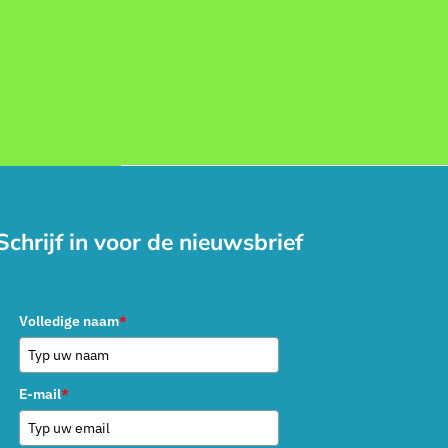
Schrijf in voor de nieuwsbrief
Volledige naam
*
E-mail
*