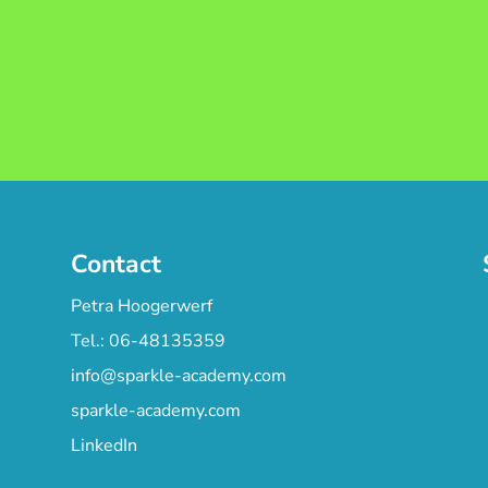
Contact
Petra Hoogerwerf
Tel.: 06-48135359
info@sparkle-academy.com
sparkle-academy.com
LinkedIn