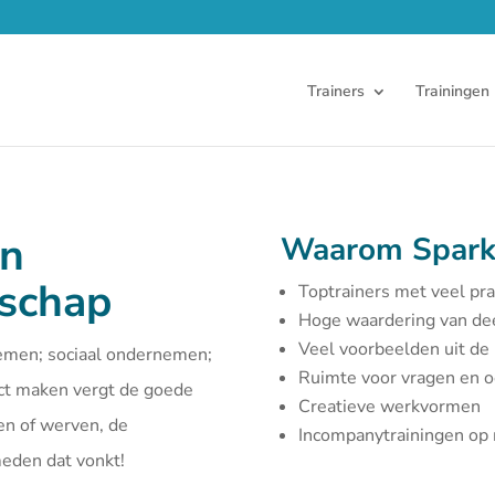
Trainers
Trainingen
en
Waarom Spark
rschap
Toptrainers met veel pra
Hoge waardering van d
Veel voorbeelden uit de 
emen; sociaal ondernemen;
Ruimte voor vragen en 
act maken vergt de goede
Creatieve werkvormen
en of werven, de
Incompanytrainingen o
smeden dat vonkt!