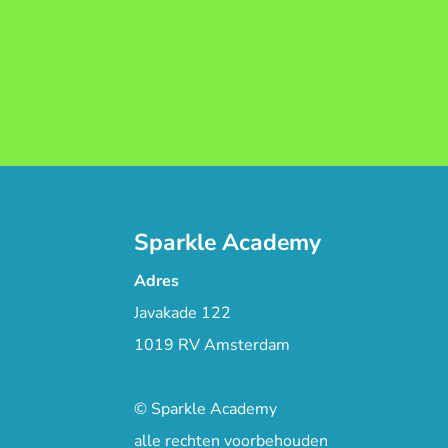
Sparkle Academy
Adres
Javakade 122
1019 RV Amsterdam
© Sparkle Academy
alle rechten voorbehouden