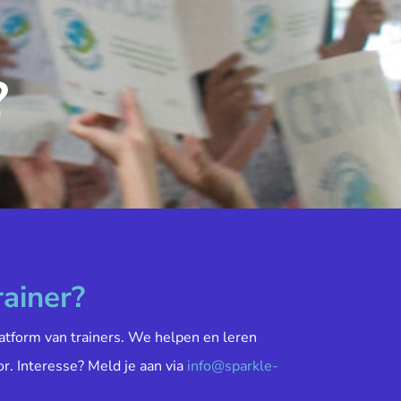
?
rainer?
atform van trainers. We helpen en leren
or. Interesse? Meld je aan via
info@sparkle-