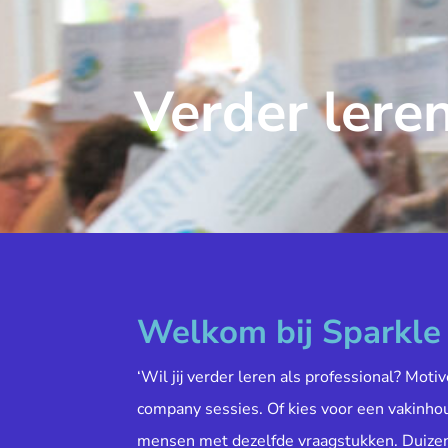
Verder leren
Welkom bij Sparkl
‘Wil jij verder leren als professional? Moti
company sessies. Of kies voor een vakinh
mensen met dezelfde vraagstukken. Duiz