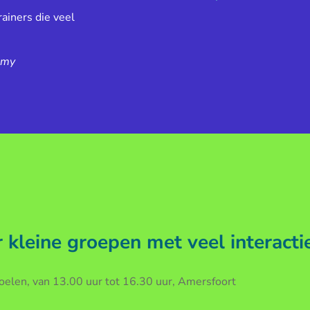
ainers die veel
emy
kleine groepen met veel interacti
len, van 13.00 uur tot 16.30 uur, Amersfoort