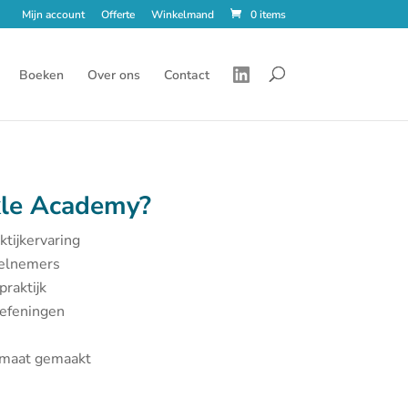
Mijn account
Offerte
Winkelmand
0 items
Boeken
Over ons
Contact
le Academy?
ktijkervaring
eelnemers
praktijk
oefeningen
p maat gemaakt