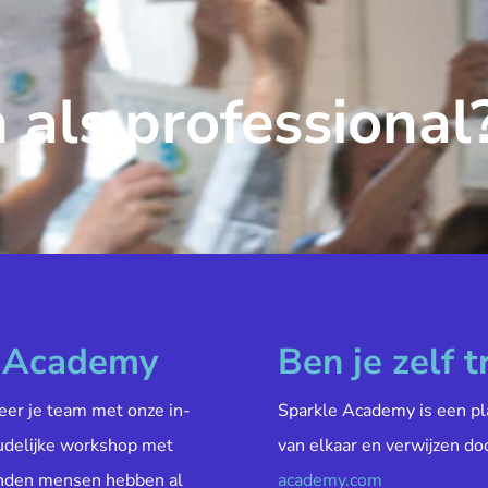
 als professional
e Academy
Ben je zelf t
veer je team met onze in-
Sparkle Academy is een pl
oudelijke workshop met
van elkaar en verwijzen do
enden mensen hebben al
academy.com