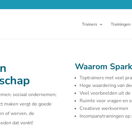
Trainers
Trainingen
en
Waarom Spark
rschap
Toptrainers met veel pra
Hoge waardering van d
Veel voorbeelden uit de 
emen; sociaal ondernemen;
Ruimte voor vragen en 
act maken vergt de goede
Creatieve werkvormen
en of werven, de
Incompanytrainingen o
smeden dat vonkt!