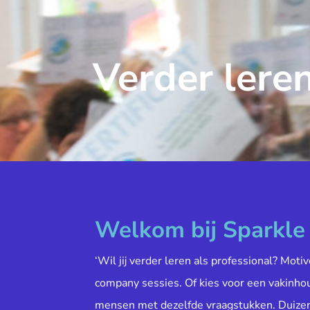
Verder leren
Welkom bij Sparkl
‘Wil jij verder leren als professional? Moti
company sessies. Of kies voor een vakinh
mensen met dezelfde vraagstukken. Duiz