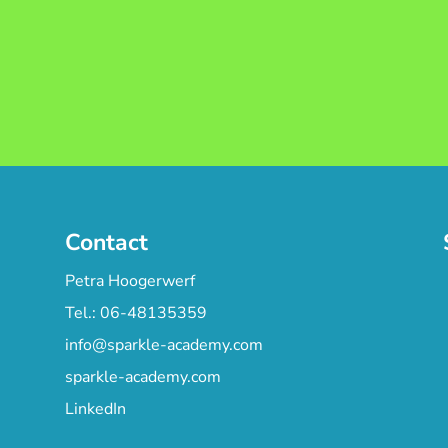
Contact
Petra Hoogerwerf
Tel.: 06-48135359
info@sparkle-academy.com
sparkle-academy.com
LinkedIn