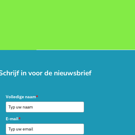
Schrijf in voor de nieuwsbrief
Volledige naam
*
E-mail
*