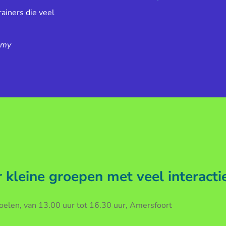
ainers die veel
emy
kleine groepen met veel interacti
len, van 13.00 uur tot 16.30 uur, Amersfoort