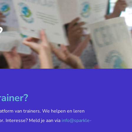
?
rainer?
atform van trainers. We helpen en leren
or. Interesse? Meld je aan via
info@sparkle-