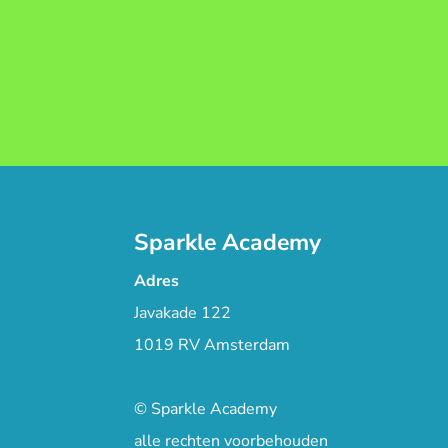
Sparkle Academy
Adres
Javakade 122
1019 RV Amsterdam
© Sparkle Academy
alle rechten voorbehouden