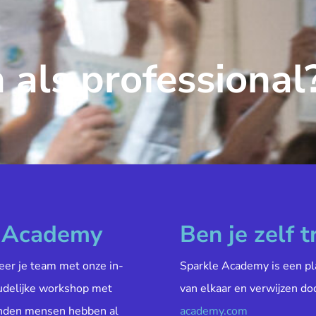
 als professional
e Academy
Ben je zelf t
veer je team met onze in-
Sparkle Academy is een pl
oudelijke workshop met
van elkaar en verwijzen do
enden mensen hebben al
academy.com