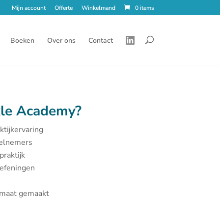
Mijn account
Offerte
Winkelmand
0 items
Boeken
Over ons
Contact
le Academy?
ktijkervaring
eelnemers
praktijk
oefeningen
p maat gemaakt