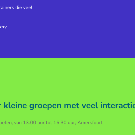
ainers die veel
emy
kleine groepen met veel interacti
len, van 13.00 uur tot 16.30 uur, Amersfoort