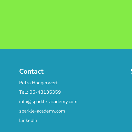
Contact
Petra Hoogerwerf
Tel.: 06-48135359
info@sparkle-academy.com
sparkle-academy.com
LinkedIn