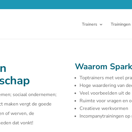
Trainers
Trainingen
en
Waarom Spark
rschap
Toptrainers met veel pra
Hoge waardering van d
Veel voorbeelden uit de 
emen; sociaal ondernemen;
Ruimte voor vragen en 
act maken vergt de goede
Creatieve werkvormen
en of werven, de
Incompanytrainingen o
smeden dat vonkt!