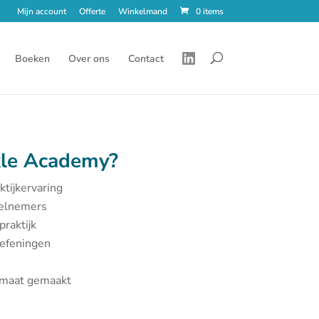
Mijn account
Offerte
Winkelmand
0 items
Boeken
Over ons
Contact
le Academy?
ktijkervaring
eelnemers
praktijk
oefeningen
p maat gemaakt