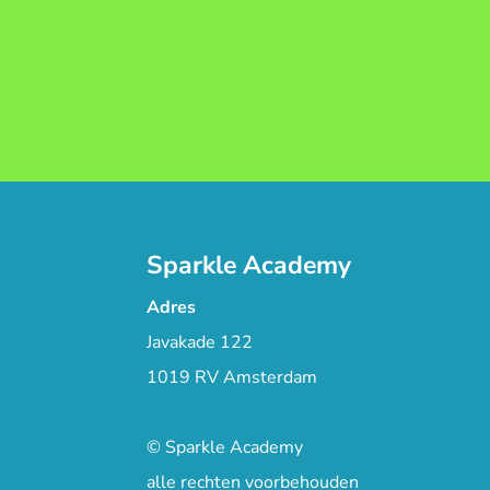
Sparkle Academy
Adres
Javakade 122
1019 RV Amsterdam
© Sparkle Academy
alle rechten voorbehouden