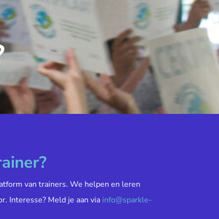
?
rainer?
atform van trainers. We helpen en leren
or. Interesse? Meld je aan via
info@sparkle-