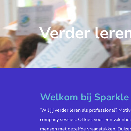
Verder leren
Welkom bij Sparkl
‘Wil jij verder leren als professional? Moti
company sessies. Of kies voor een vakinh
mensen met dezelfde vraagstukken. Duiz