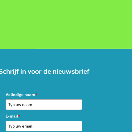
Schrijf in voor de nieuwsbrief
Volledige naam
*
E-mail
*