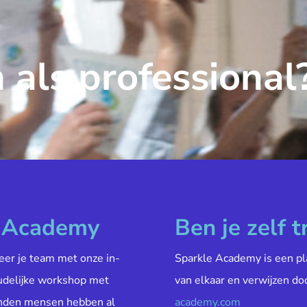
 als professional
e Academy
Ben je zelf t
veer je team met onze in-
Sparkle Academy is een pl
oudelijke workshop met
van elkaar en verwijzen do
enden mensen hebben al
academy.com