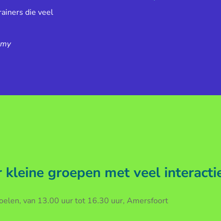
ainers die veel
emy
kleine groepen met veel interacti
len, van 13.00 uur tot 16.30 uur, Amersfoort