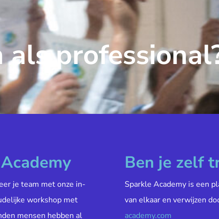
 als professional
e Academy
Ben je zelf t
veer je team met onze in-
Sparkle Academy is een pl
oudelijke workshop met
van elkaar en verwijzen do
enden mensen hebben al
academy.com