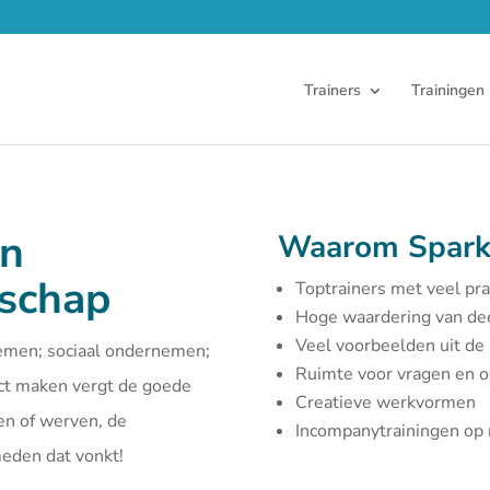
Trainers
Trainingen
en
Waarom Spark
rschap
Toptrainers met veel pra
Hoge waardering van d
Veel voorbeelden uit de 
emen; sociaal ondernemen;
Ruimte voor vragen en 
act maken vergt de goede
Creatieve werkvormen
en of werven, de
Incompanytrainingen o
smeden dat vonkt!