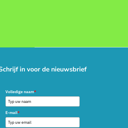
Schrijf in voor de nieuwsbrief
Volledige naam
*
E-mail
*