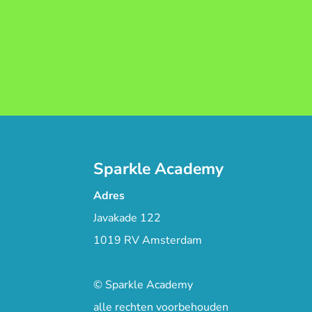
Sparkle Academy
Adres
Javakade 122
1019 RV Amsterdam
© Sparkle Academy
alle rechten voorbehouden