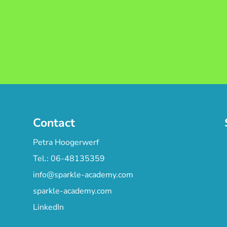
Contact
Petra Hoogerwerf
Tel.: 06-48135359
info@sparkle-academy.com
sparkle-academy.com
LinkedIn