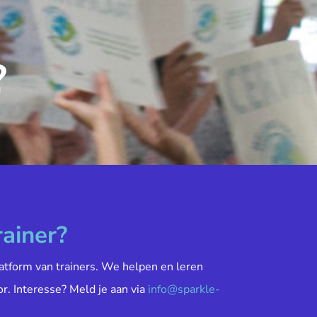
?
rainer?
atform van trainers. We helpen en leren
or. Interesse? Meld je aan via
info@sparkle-