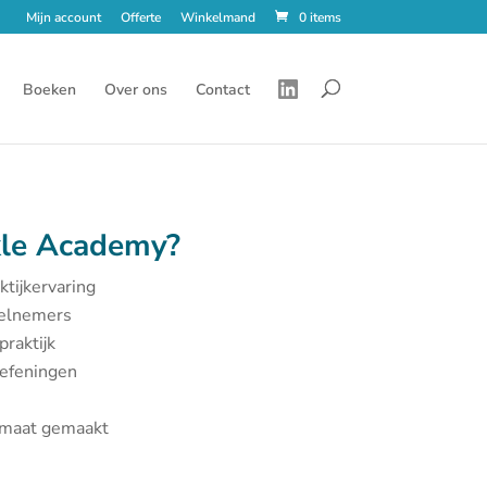
Mijn account
Offerte
Winkelmand
0 items
Boeken
Over ons
Contact
le Academy?
ktijkervaring
eelnemers
praktijk
oefeningen
p maat gemaakt