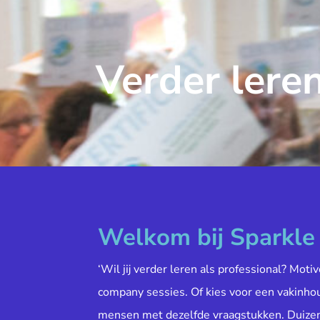
Verder leren
Welkom bij Sparkl
‘Wil jij verder leren als professional? Moti
company sessies. Of kies voor een vakinh
mensen met dezelfde vraagstukken. Duiz