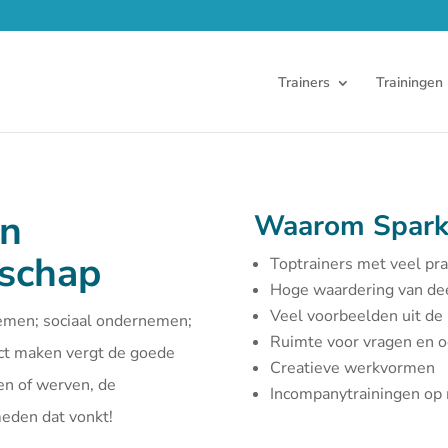
Trainers
Trainingen
en
Waarom Spark
rschap
Toptrainers met veel pra
Hoge waardering van d
Veel voorbeelden uit de 
emen; sociaal ondernemen;
Ruimte voor vragen en 
act maken vergt de goede
Creatieve werkvormen
en of werven, de
Incompanytrainingen o
smeden dat vonkt!