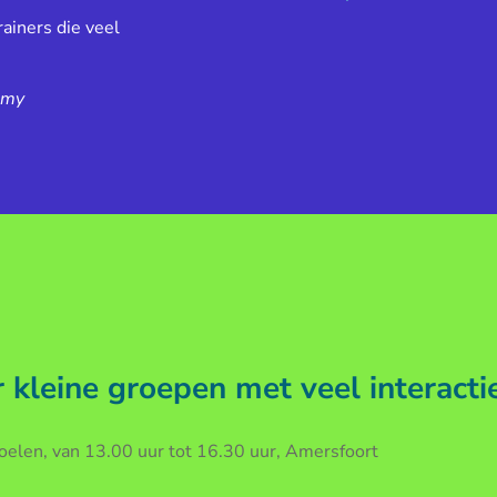
ainers die veel
emy
kleine groepen met veel interacti
len, van 13.00 uur tot 16.30 uur, Amersfoort