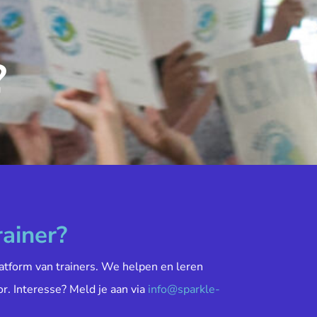
?
rainer?
atform van trainers. We helpen en leren
or. Interesse? Meld je aan via
info@sparkle-