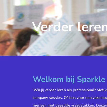
Verder leren
Welkom bij Sparkl
‘Wil jij verder leren als professional? Moti
company sessies. Of kies voor een vakinh
mensen met dezelfde vraagstukken. Duiz