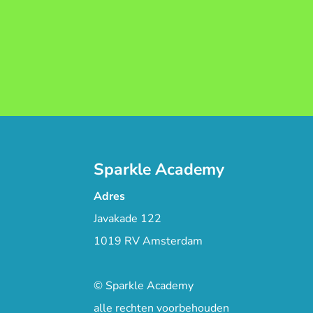
Sparkle Academy
Adres
Javakade 122
1019 RV Amsterdam
© Sparkle Academy
alle rechten voorbehouden