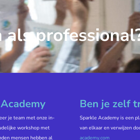
 als professional
e Academy
Ben je zelf t
veer je team met onze in-
Sparkle Academy is een pl
oudelijke workshop met
van elkaar en verwijzen do
enden mensen hebben al
academy.com