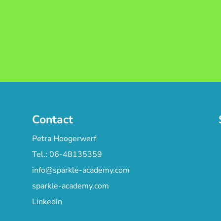
Contact
Petra Hoogerwerf
Tel.: 06-48135359
info@sparkle-academy.com
sparkle-academy.com
LinkedIn