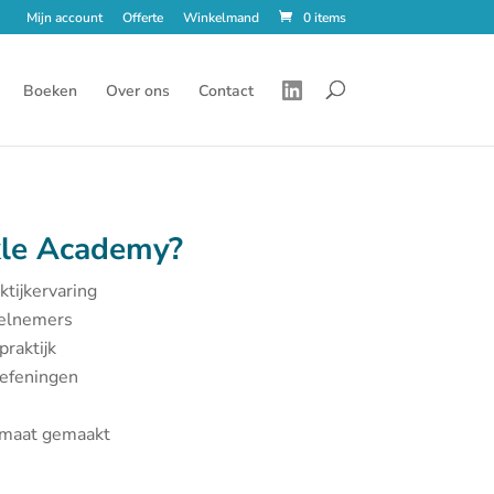
Mijn account
Offerte
Winkelmand
0 items
Boeken
Over ons
Contact
le Academy?
ktijkervaring
eelnemers
praktijk
oefeningen
p maat gemaakt