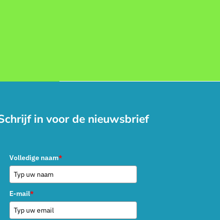
Schrijf in voor de nieuwsbrief
Volledige naam
*
E-mail
*